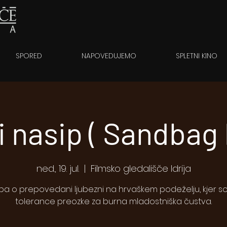
SPORED
NAPOVEDUJEMO
SPLETNI KINO
ji nasip ( Sandbag
ned., 19. jul.
  |  
Filmsko gledališče Idrija
a o prepovedani ljubezni na hrvaškem podeželju, kjer s
tolerance preozke za burna mladostniška čustva.