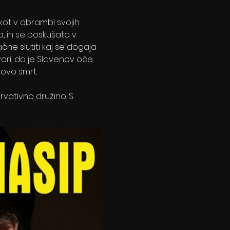
ot v obrambi svojih 
, in se poskušata v 
čne slutiti kaj se dogaja 
ori, da je Slavenov oče 
ovo smrt.
vativno družino. S 