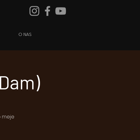
O NAS
 Dam)
o meje