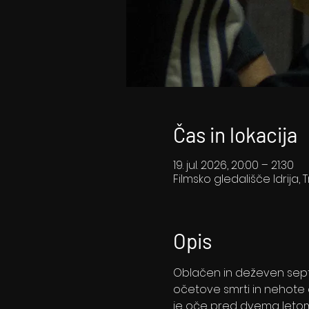
Čas in lokacija
19. jul. 2026, 20:00 – 21:30
Filmsko gledališče Idrija, T
Opis
Oblačen in deževen septe
očetove smrti in nehote o
je oče pred dvema letoma 