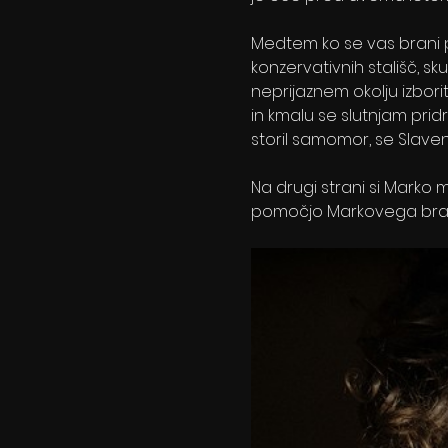
Medtem ko se vas brani p
konzervativnih stališč, s
neprijaznem okolju izborit
in kmalu se slutnjam prid
storil samomor, se Slav
Na drugi strani si Marko 
pomočjo Markovega brata 