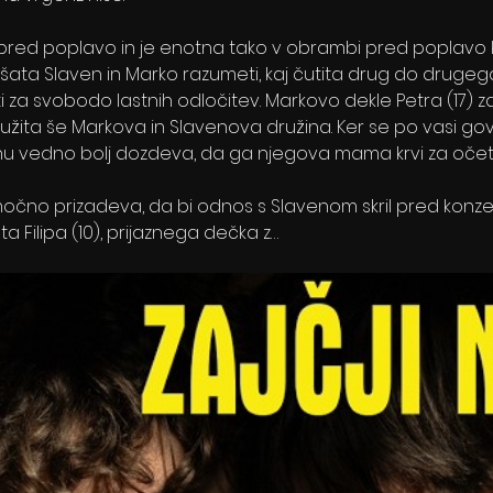
red poplavo in je enotna tako v obrambi pred poplavo k
kušata Slaven in Marko razumeti, kaj čutita drug do drugega
i za svobodo lastnih odločitev. Markovo dekle Petra (17) za
ružita še Markova in Slavenova družina. Ker se po vasi gov
enu vedno bolj dozdeva, da ga njegova mama krvi za očet
močno prizadeva, da bi odnos s Slavenom skril pred konzer
Filipa (10), prijaznega dečka z…