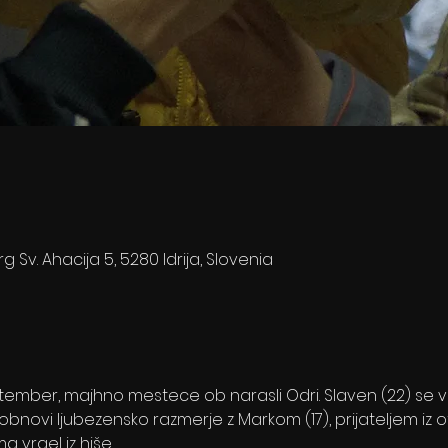
rg Sv. Ahacija 5, 5280 Idrija, Slovenia
mber, majhno mestece ob narasli Odri. Slaven (22) se vra
bnovi ljubezensko razmerje z Markom (17), prijateljem iz o
vrgel iz hiše. 