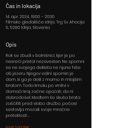
Čas in lokacija
14. apr. 2024, 19:00 – 20:30
Filmsko gledališče Idrija, Trg Sv. Ahacija
5, 5280 Idrija, Slovenia
Opis
Rok se zbudi v bolnišnici, kjer je po 
nesreči pristal nezavesten. Ne spomni 
se ne svojega dekleta ne njune hiše 
ob jezeru. Njegov edini spomin je 
dom, ki ga je delil z mamo in mlajšim 
bratom. Toda kmalu po vrnitvi v 
domači kraj začne opažati, da ni 
dobrodošel. Medtem ko skuša brata 
zaščititi pred slabo družbo, počasi 
sestavlja mozaik svoje mračne 
preteklosti …
NAPOVEDNIK