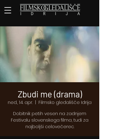
Zbudi me (drama)
ned., 14. apr.
  |  
Filmsko gledališče Idrija
Dobitnik petih vesen na zadnjem
Festivalu slovenskega filma, tudi za
najboljši celovečerec.